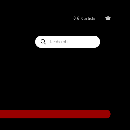
0
€
0 article
Recherche
de
produits