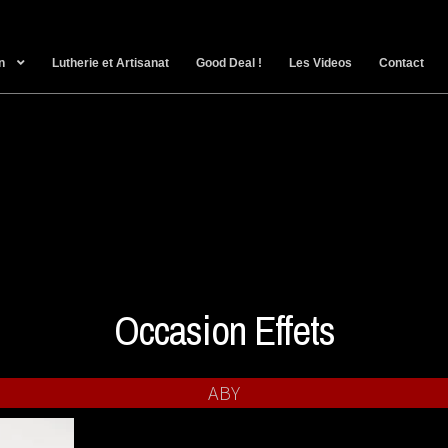
n
Lutherie et Artisanat
Good Deal !
Les Videos
Contact
Occasion Effets
ABY