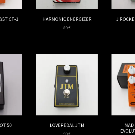
YST CT-1
HARMONIC ENERGIZER
J ROCK
80
€
OT 50
LOVEPEDAL JTM
MAD
EVOLU
90
€