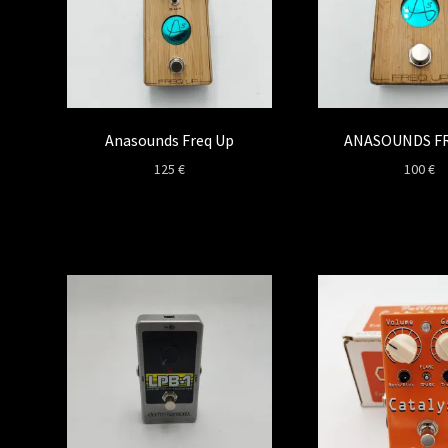
Anasounds Freq Up
ANASOUNDS F
125
€
100
€