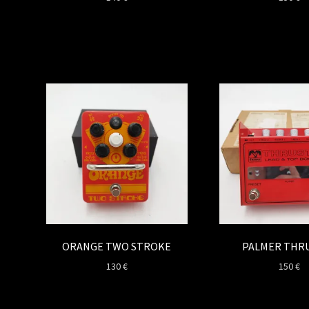
ORANGE TWO STROKE
PALMER THR
130
€
150
€