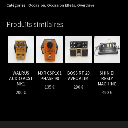
SIX
Catégories :
Occasion
,
Occasion Effets
,
Overdrive
Produits similaires
WALRUS
MXR CSP101
BOSS RT 20
SHIN EI
AUDIO ACS1
PHASE 90
AVEC ALIM
RESLY
MK1
MACHINE
135
€
290
€
200
€
490
€