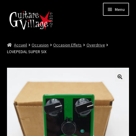
Menu
Accueil
Occasion
Occasion Effets
Overdrive
Ouvrir
Neuf
LOVEPEDAL SUPER SIX
le
menu
Ouvrir
Occasion
enfant
le
menu
Lutherie et Artisanat
enfant
Good Deal !
Les Videos
Contact