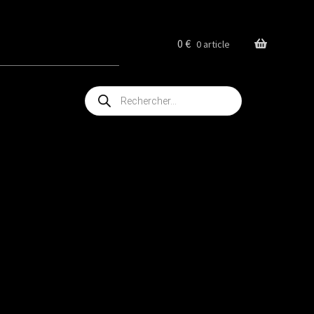
0
€
0 article
Recherche
de
produits