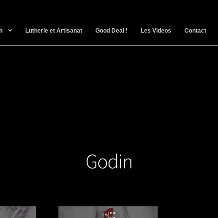
n
Lutherie et Artisanat
Good Deal !
Les Videos
Contact
Godin