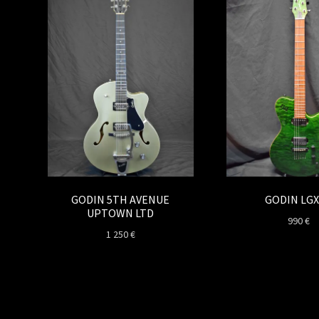
GODIN 5TH AVENUE
GODIN LGX
UPTOWN LTD
990
€
1 250
€