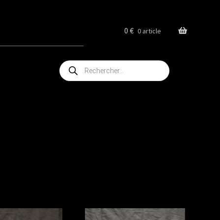
0
€
0 article
Recherche
de
produits