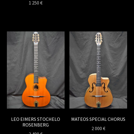
1 250
€
LEO EIMERS STOCHELO
MATEOS SPECIAL CHORUS
ROSENBERG
2 000
€
2 400
€