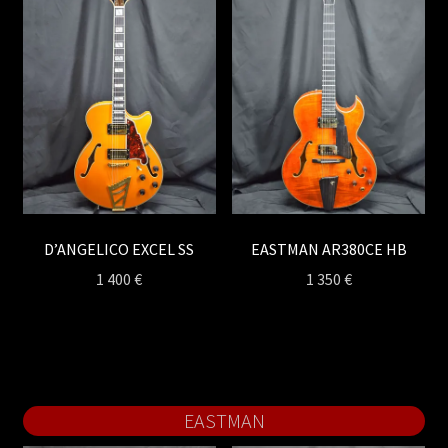
D’ANGELICO EXCEL SS
EASTMAN AR380CE HB
1 400
€
1 350
€
EASTMAN