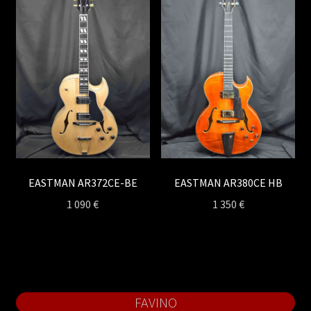
EASTMAN AR372CE-BE
EASTMAN AR380CE HB
1 090
€
1 350
€
FAVINO