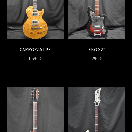
EKO X27
CARROZZA LPX
290
€
1 590
€