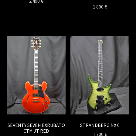
2 490
€
1 800
€
STRANDBERG NX 6
SEVENTY SEVEN EXRUBATO
CTM JT RED
1 700
€