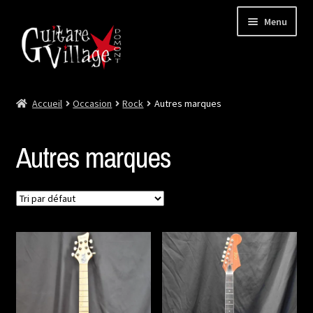
Menu
Accueil
Occasion
Rock
Autres marques
Ouvrir
Neuf
le
menu
Ouvrir
Occasion
Autres marques
enfant
le
menu
Lutherie et Artisanat
enfant
Good Deal !
Les Videos
Contact