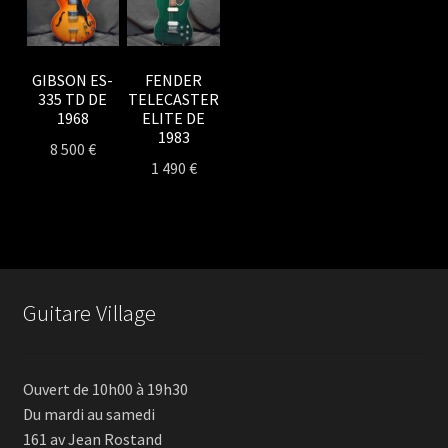
GIBSON ES-
FENDER
335 TD DE
TELECASTER
1968
ELITE DE
1983
8 500
€
1 490
€
Guitare Village
Ouvert de 10h00 à 19h30
Du mardi au samedi
161 av Jean Rostand