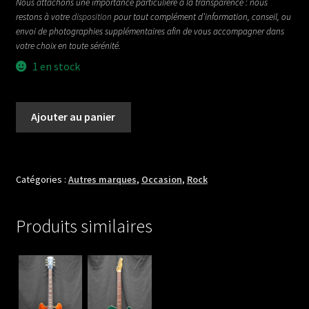
Nous attachons une importance particulière à la transparence : nous
restons à votre
disposition
pour tout complément d’information, conseil, ou
envoi de photographies supplémentaires afin de vous accompagner dans
votre choix en toute sérénité.
1 en stock
quantité
Ajouter au panier
de
KALAMAZOO
KG-
2A
Catégories :
Autres marques
,
Occasion
,
Rock
Produits similaires