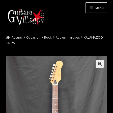
Menu
Accueil
Occasion
Rock
Autres marques
KALAMAZOO
Ouvrir
Neuf
KG-2A
le
menu
Ouvrir
Occasion
enfant
le
menu
Lutherie et Artisanat
enfant
Good Deal !
Les Videos
Contact