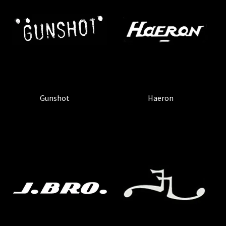
Gunshot
(2)
Haeron
(1)