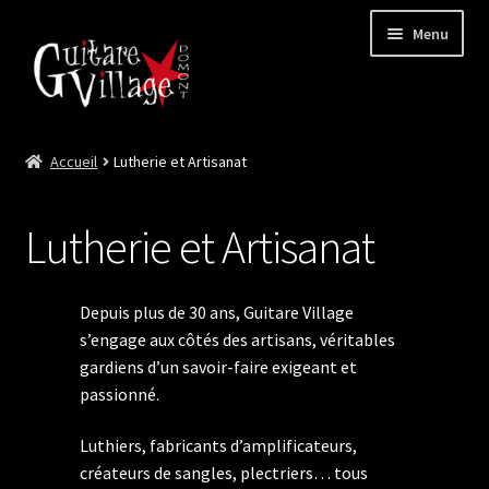
Menu
Accueil
Lutherie et Artisanat
Ouvrir
Neuf
le
menu
Ouvrir
Occasion
Lutherie et Artisanat
enfant
le
menu
Lutherie et Artisanat
enfant
Depuis plus de 30 ans, Guitare Village
Good Deal !
s’engage aux côtés des artisans, véritables
Les Videos
gardiens d’un savoir-faire exigeant et
passionné.
Contact
Luthiers, fabricants d’amplificateurs,
créateurs de sangles, plectriers… tous