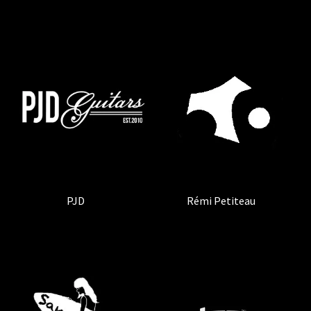
PJD
(1)
Rémi Petiteau
(1)