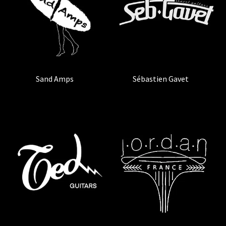
Sand Amps
(2)
Sébastien Gavet
(2)