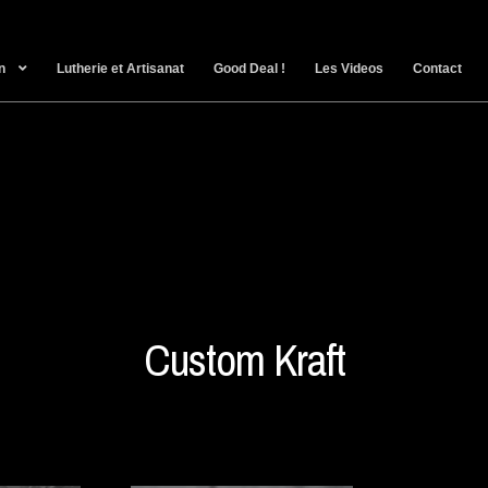
n
Lutherie et Artisanat
Good Deal !
Les Videos
Contact
Custom Kraft