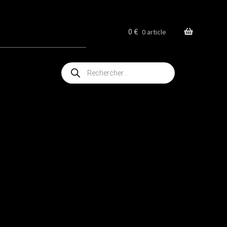
0
€
0 article
Recherche
de
produits