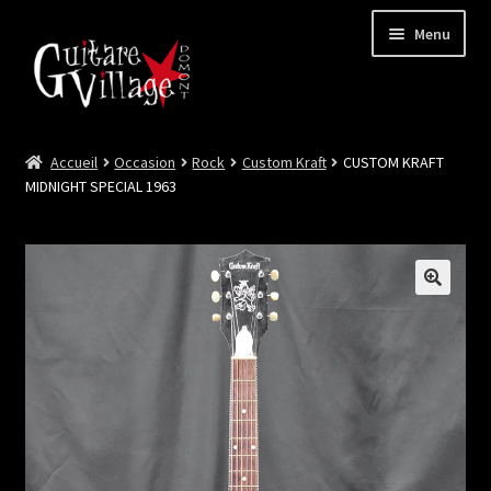
Menu
Accueil
Occasion
Rock
Custom Kraft
CUSTOM KRAFT
Ouvrir
Neuf
MIDNIGHT SPECIAL 1963
le
menu
Ouvrir
Occasion
enfant
le
menu
Lutherie et Artisanat
enfant
Good Deal !
Les Videos
Contact