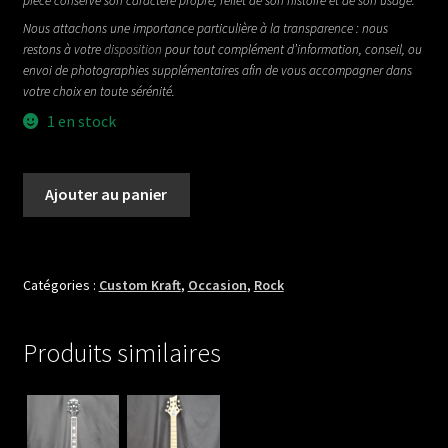
pièce conserve son caractère propre, reflet de son histoire et de son usage.
Nous attachons une importance particulière à la transparence : nous
restons à votre
disposition
pour tout complément d’information, conseil, ou
envoi de photographies supplémentaires afin de vous accompagner dans
votre choix en toute sérénité.
1 en stock
quantité
Ajouter au panier
de
CUSTOM
KRAFT
MIDNIGHT
Catégories :
Custom Kraft
,
Occasion
,
Rock
SPECIAL
1963
Produits similaires