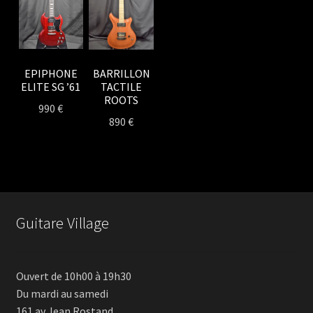
EPIPHONE
BARRILLON
ELITE SG ’61
TACTILE
ROOTS
990
€
890
€
Guitare Village
Ouvert de 10h00 à 19h30
Du mardi au samedi
161 av Jean Rostand