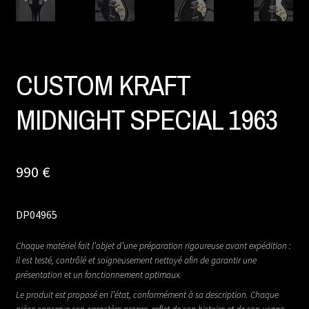
CUSTOM KRAFT
MIDNIGHT SPECIAL 1963
990
€
DP04965
Chaque matériel fait l’objet d’une préparation rigoureuse avant expédition :
il est testé, contrôlé et soigneusement nettoyé afin de garantir une
présentation et un fonctionnement optimaux.
Le produit est proposé en l’état, conformément à sa description. Chaque