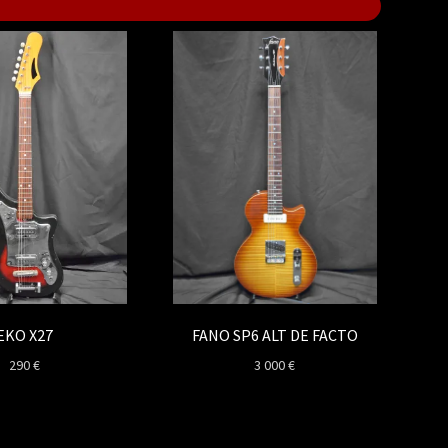
EKO X27
FANO SP6 ALT DE FACTO
290
€
3 000
€