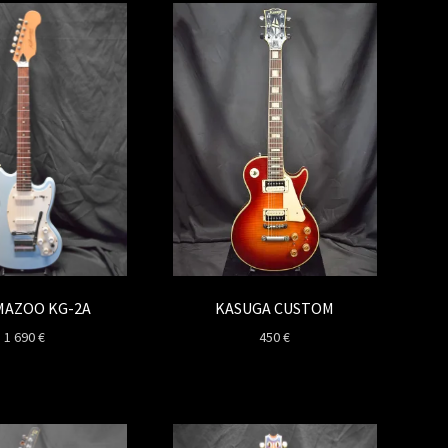
KASUGA CUSTOM
MAZOO KG-2A
450
€
1 690
€