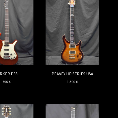
RKER P38
PEAVEY HP SERIES USA
790
€
1 500
€