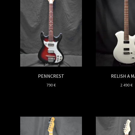
RELISH A M
PENNCREST
2 490
€
790
€