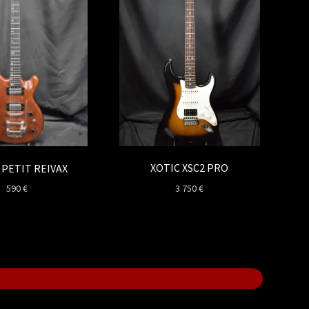
XOTIC XSC2 PRO
 PETIT REIVAX
3 750
€
590
€