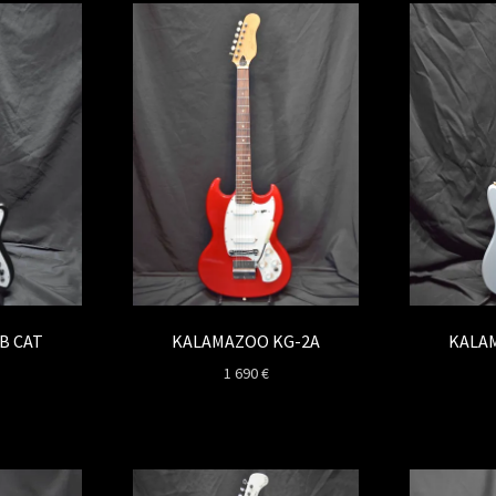
B CAT
KALAMAZOO KG-2A
KALA
1 690
€