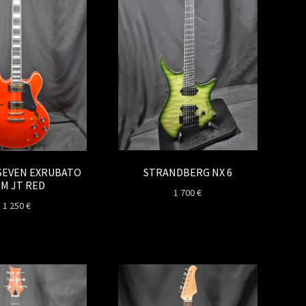
STRANDBERG NX 6
SEVEN EXRUBATO
M JT RED
1 700
€
1 250
€