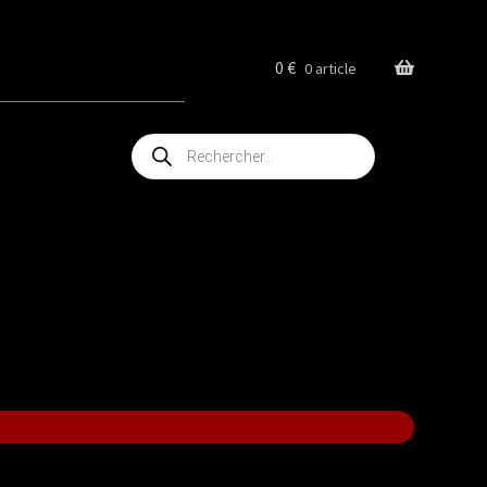
0
€
0 article
Recherche
de
produits