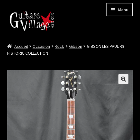
Menu
Accueil
Occasion
Rock
Gibson
GIBSON LES PAUL R8
Ouvrir
Neuf
HISTORIC COLLECTION
le
menu
Ouvrir
Occasion
enfant
le
menu
Lutherie et Artisanat
enfant
Good Deal !
Les Videos
Contact