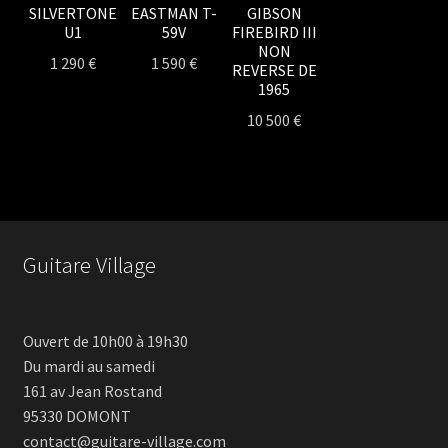
SILVERTONE
EASTMAN T-
GIBSON
U1
59V
FIREBIRD III
NON
1 290
€
1 590
€
REVERSE DE
1965
10 500
€
Guitare Village
Ouvert de 10h00 à 19h30
Du mardi au samedi
161 av Jean Rostand
95330 DOMONT
contact@guitare-village.com