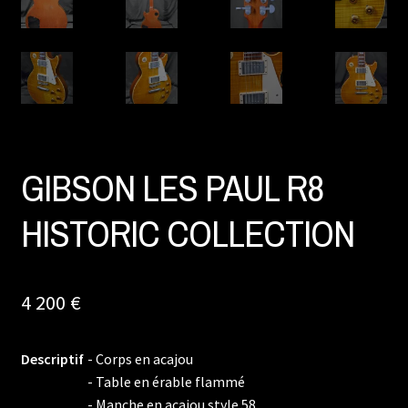
GIBSON LES PAUL R8
HISTORIC COLLECTION
4 200
€
Descriptif
- Corps en acajou
- Table en érable flammé
- Manche en acajou style 58