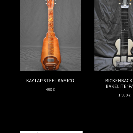
KAY LAP STEEL KAMICO
RICKENBACK
BAKELITE ‘P
490
€
1 950
€