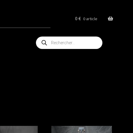
0
€
0 article
Recherche
de
produits