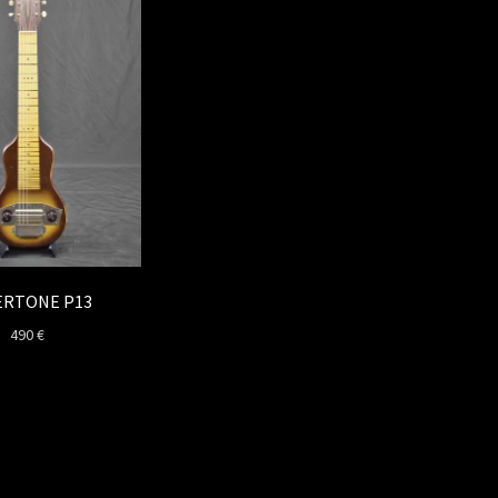
ERTONE P13
490
€