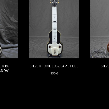
ER B6
SILVERTONE 1352 LAP STEEL
SILV
ANDA’
890
€