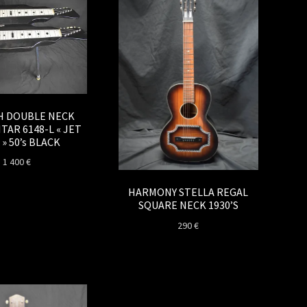
H DOUBLE NECK
TAR 6148-L « JET
» 50’s BLACK
1 400
€
HARMONY STELLA REGAL
SQUARE NECK 1930’S
290
€