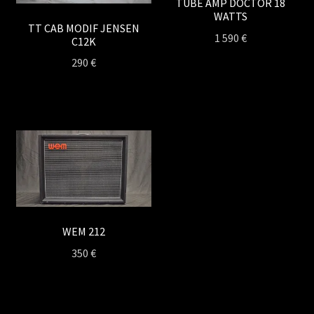
TUBE AMP DOCTOR 18
WATTS
TT CAB MODIF JENSEN
1 590
€
C12K
290
€
WEM 212
350
€