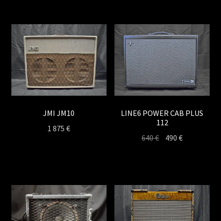
JMI JM10
LINE6 POWER CAB PLUS
112
1 875
€
Le
Le
640
€
490
€
prix
prix
initial
actuel
était :
est :
640 €.
490 €.