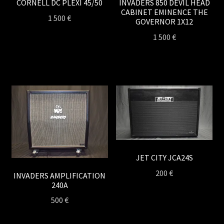
CORNELL DC PLEXI 45/50
INVADERS 850 DEVIL HEAD
CABINET EMINENCE THE
1 500
€
GOVERNOR 1X12
1 500
€
JET CITY JCA24S
200
€
INVADERS AMPLIFICATION
240A
500
€