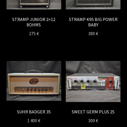
STRAMP JUNIOR 2×12
STRAMP K95 BIG POWER
8OHMS
BABY
275
€
380
€
SUHR BADGER 35
SWEET GERM PLUS 25
1 400
€
300
€