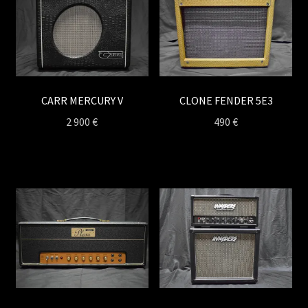
CARR MERCURY V
CLONE FENDER 5E3
2 900
€
490
€