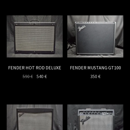
FENDER HOT ROD DELUXE
FENDER MUSTANG GT100
Le
Le
590
€
540
€
350
€
prix
prix
initial
actuel
était :
est :
590 €.
540 €.