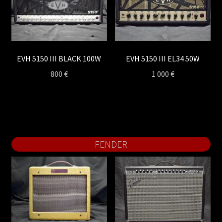
EVH 5150 III BLACK 100W
EVH 5150 III EL34 50W
800
€
1 000
€
FENDER