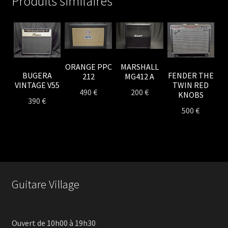
Produits similaires
ORANGE PPC
MARSHALL
BUGERA
FENDER THE
212
MG412 A
VINTAGE V55
TWIN RED
490
€
200
€
KNOBS
390
€
500
€
Guitare Village
Ouvert de 10h00 à 19h30