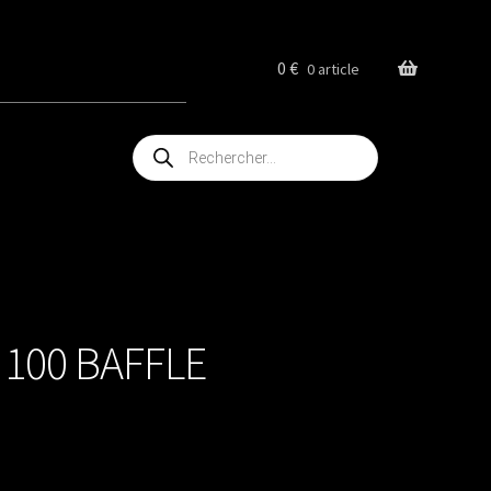
0
€
0 article
Recherche
de
produits
100 BAFFLE