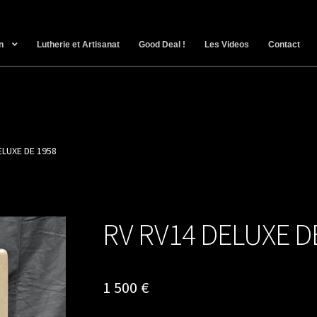
n
Lutherie et Artisanat
Good Deal !
Les Videos
Contact
ELUXE DE 1958
RV RV14 DELUXE D
1 500
€