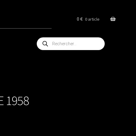
0
€
0 article
Recherche
de
produits
E 1958