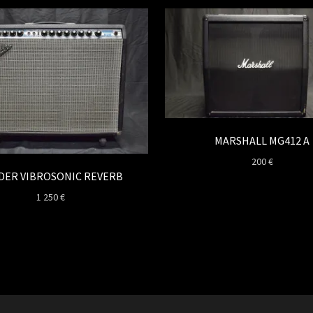
MARSHALL MG412 A
200
€
DER VIBROSONIC REVERB
1 250
€