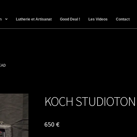
n
Lutherie et Artisanat
Good Deal !
Les Videos
Contact
EAD
KOCH STUDIOTON
650
€