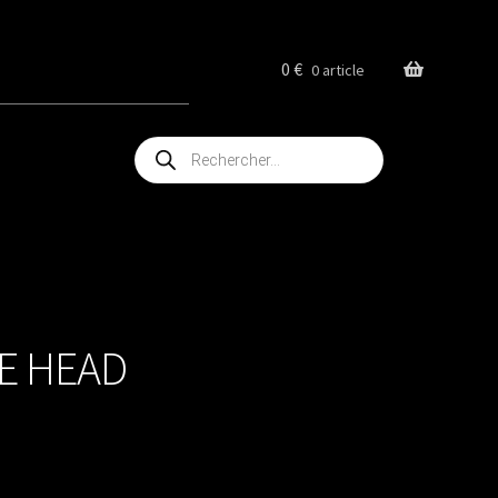
0
€
0 article
Recherche
de
produits
E HEAD