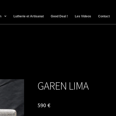
n
Lutherie et Artisanat
Good Deal !
Les Videos
Contact
GAREN LIMA
590
€