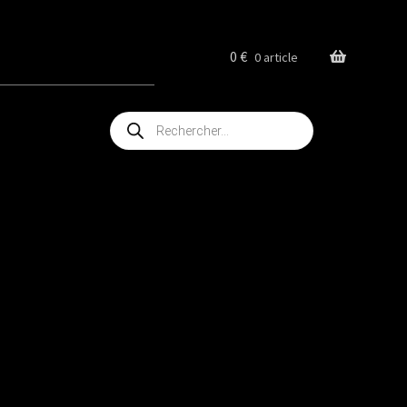
0
€
0 article
Recherche
de
produits