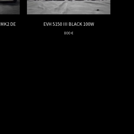
 MK2 DE
EVH 5150 III BLACK 100W
800
€