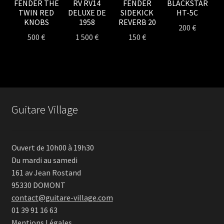
FENDER THE
RV RV14
FENDER
BLACKSTAR
TWIN RED
DELUXE DE
SIDEKICK
HT-5C
KNOBS
1958
REVERB 20
200
€
500
€
1 500
€
150
€
Guitare Village
Ouvert de 10h00 à 19h30
Du mardi au samedi
161 av Jean Rostand
95330 DOMONT
contact@guitare-village.com
01 39 91 16 63
Mentions Légales