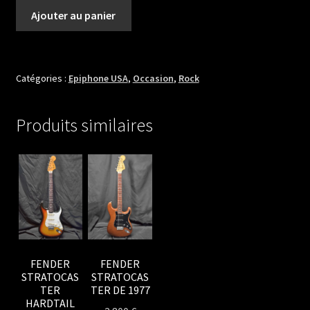
quantité
Ajouter au panier
de
EPIPHONE
SORRENTO
DE
Catégories :
Epiphone USA
,
Occasion
,
Rock
1961
Produits similaires
FENDER
FENDER
STRATOCAS
STRATOCAS
TER
TER DE 1977
HARDTAIL