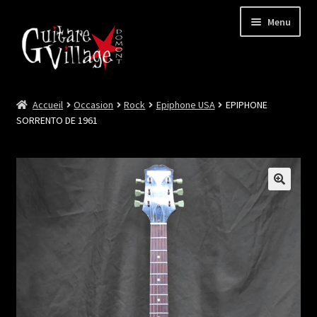
Menu
Accueil
Occasion
Rock
Epiphone USA
EPIPHONE
Ouvrir
Neuf
SORRENTO DE 1961
le
menu
Ouvrir
Occasion
enfant
le
menu
Lutherie et Artisanat
enfant
Good Deal !
Les Videos
Contact