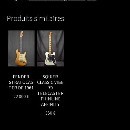
LTD
RST
Produits similaires
PINE
DBL
ESQUIRE
RELIC
SQUIER
FENDER
CLASSIC VIBE
STRATOCAS
70
TER DE 1961
TELECASTER
22 000
€
THINLINE
AFFINITY
350
€