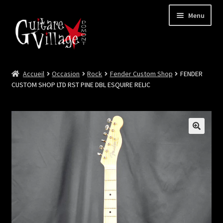
Menu
Accueil
Occasion
Rock
Fender Custom Shop
FENDER
Ouvrir
Neuf
CUSTOM SHOP LTD RST PINE DBL ESQUIRE RELIC
le
menu
Ouvrir
Occasion
enfant
le
menu
Lutherie et Artisanat
enfant
Good Deal !
Les Videos
Contact