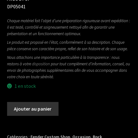
DP05041
Chaque matériel fait l’objet d’une préparation rigoureuse avant expédition :
il est testé, contrôlé et soigneusement nettoyé afin de garantir une
présentation et un fonctionnement optimaux.
Le produit est proposé en l’état, conformément à sa description. Chaque
pièce conserve son caractère propre, reflet de son histoire et de son usage.
Nous attachons une importance particulière à la transparence : nous
restons à votre
disposition
pour tout complément d’information, conseil, ou
envoi de photographies supplémentaires afin de vous accompagner dans
votre choix en toute sérénité.
1 en stock
quantité
Ajouter au panier
de
FENDER
CUSTOM
SHOP
Catégories :
Fender Custom Shop
,
Occasion
,
Rock