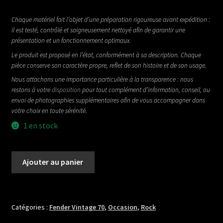
Chaque matériel fait l’objet d’une préparation rigoureuse avant expédition :
il est testé, contrôlé et soigneusement nettoyé afin de garantir une
présentation et un fonctionnement optimaux.
Le produit est proposé en l’état, conformément à sa description. Chaque
pièce conserve son caractère propre, reflet de son histoire et de son usage.
Nous attachons une importance particulière à la transparence : nous
restons à votre
disposition
pour tout complément d’information, conseil, ou
envoi de photographies supplémentaires afin de vous accompagner dans
votre choix en toute sérénité.
1 en stock
quantité
Ajouter au panier
de
FENDER
MUSICMASTER
DE
Catégories :
Fender Vintage 70
,
Occasion
,
Rock
1979