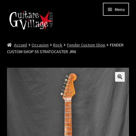
Menu
Accueil
Occasion
Rock
Fender Custom Shop
FENDER
Ouvrir
Neuf
CUSTOM SHOP 55 STRATOCASTER JRN
le
menu
Ouvrir
Occasion
enfant
le
menu
Lutherie et Artisanat
enfant
Good Deal !
Les Videos
Contact