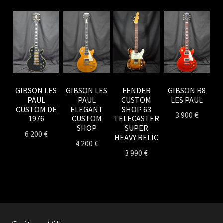
FENDER
GIBSON LES
GIBSON LES
GIBSON R8
CUSTOM
PAUL
PAUL
LES PAUL
SHOP 63
CUSTOM DE
ELEGANT
3 900
€
TELECASTER
1976
CUSTOM
SUPER
SHOP
6 200
€
HEAVY RELIC
4 200
€
3 990
€