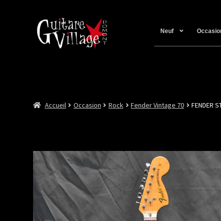
Neuf
Occasio
Accueil
Occasion
Rock
Fender Vintage 70
FENDER S