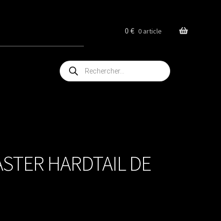
0
€
0 article
Recherche
de
produits
STER HARDTAIL DE