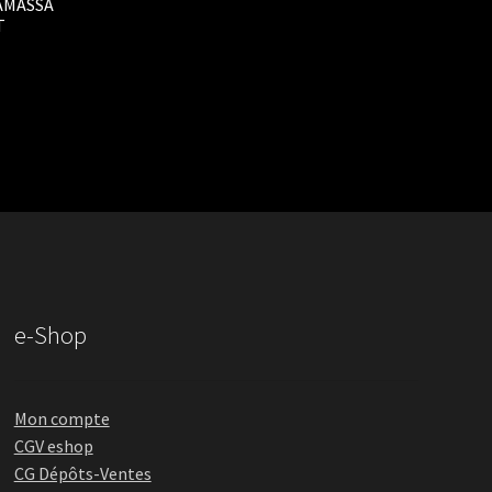
AMASSA
T
e-Shop
Mon compte
CGV eshop
CG Dépôts-Ventes