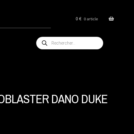
0
€
0 article
Recherche
de
produits
OBLASTER DANO DUKE