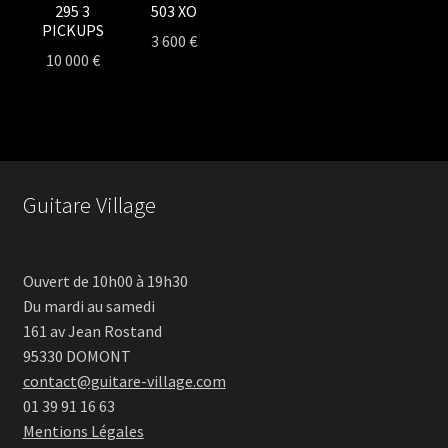
295 3
503 XO
PICKUPS
3 600
€
10 000
€
Guitare Village
Ouvert de 10h00 à 19h30
Du mardi au samedi
161 av Jean Rostand
95330 DOMONT
contact@guitare-village.com
01 39 91 16 63
Mentions Légales