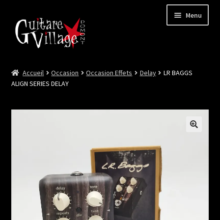
Menu
Accueil
Occasion
Occasion Effets
Delay
LR BAGGS
Ouvrir
Neuf
ALIGN SERIES DELAY
le
menu
Ouvrir
Occasion
enfant
le
menu
Lutherie et Artisanat
enfant
Good Deal !
Les Videos
Contact