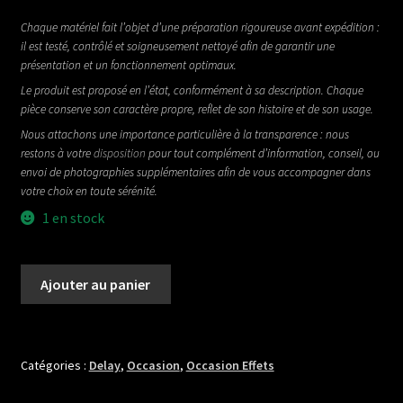
Chaque matériel fait l’objet d’une préparation rigoureuse avant expédition :
il est testé, contrôlé et soigneusement nettoyé afin de garantir une
présentation et un fonctionnement optimaux.
Le produit est proposé en l’état, conformément à sa description. Chaque
pièce conserve son caractère propre, reflet de son histoire et de son usage.
Nous attachons une importance particulière à la transparence : nous
restons à votre
disposition
pour tout complément d’information, conseil, ou
envoi de photographies supplémentaires afin de vous accompagner dans
votre choix en toute sérénité.
1 en stock
quantité
Ajouter au panier
de
LR
BAGGS
ALIGN
Catégories :
Delay
,
Occasion
,
Occasion Effets
SERIES