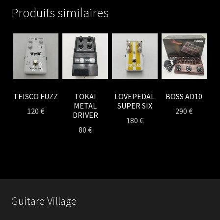
DELAY
Produits similaires
TEISCO FUZZ
TOKAI
LOVEPEDAL
BOSS AD10
METAL
SUPER SIX
120
€
290
€
DRIVER
180
€
80
€
Guitare Village