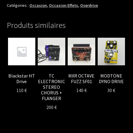
ENGINE
Catégories :
Occasion
,
Occasion Effets
,
Overdrive
Produits similaires
Blackstar HT
TC
MXR OCTAVE
MODTONE
Drive
ELECTRONIC
FUZZ SF01
DYNO DRIVE
STEREO
110
€
140
€
30
€
CHORUS +
FLANGER
200
€