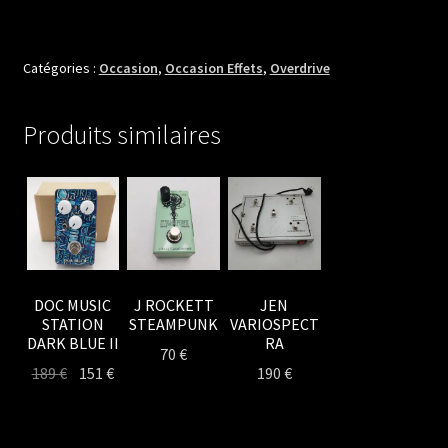
PROVIDENCE
STAMPEDE
OD
Catégories :
Occasion
,
Occasion Effets
,
Overdrive
Produits similaires
DOC MUSIC
J ROCKETT
JEN
STATION
STEAMPUNK
VARIOSPECT
DARK BLUE II
RA
70
€
Le
Le
189
€
151
€
190
€
prix
prix
initial
actuel
était :
est :