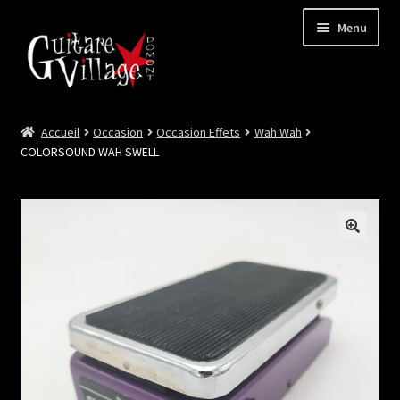
Menu
Accueil
Occasion
Occasion Effets
Wah Wah
Ouvrir
Neuf
COLORSOUND WAH SWELL
le
menu
Ouvrir
Occasion
enfant
le
menu
Lutherie et Artisanat
enfant
Good Deal !
Les Videos
Contact