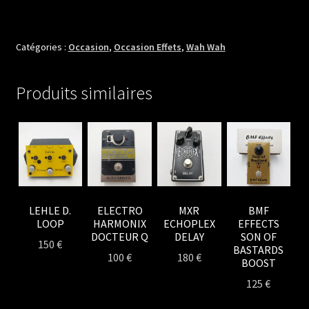
COLORSOUND
WAH
SWELL
Catégories :
Occasion
,
Occasion Effets
,
Wah Wah
Produits similaires
LEHLE D.
ELECTRO
MXR
BMF
LOOP
HARMONIX
ECHOPLEX
EFFECTS
DOCTEUR Q
DELAY
SON OF
150
€
BASTARDS
100
€
180
€
BOOST
125
€