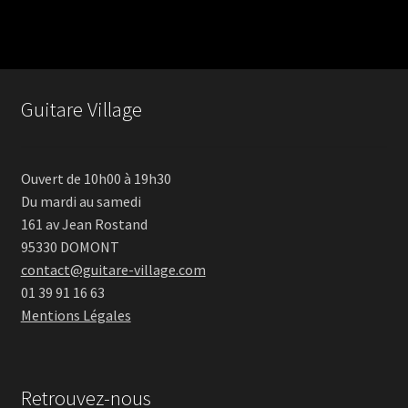
initial
actu
était :
est :
125 €.
100 €
Guitare Village
Ouvert de 10h00 à 19h30
Du mardi au samedi
161 av Jean Rostand
95330 DOMONT
contact@guitare-village.com
01 39 91 16 63
Mentions Légales
Retrouvez-nous