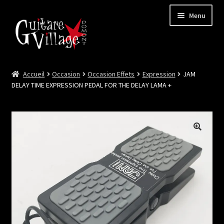
Menu
Accueil
Occasion
Occasion Effets
Expression
JAM
Ouvrir
Neuf
DELAY TIME EXPRESSION PEDAL FOR THE DELAY LAMA +
le
menu
Ouvrir
Occasion
enfant
le
menu
Lutherie et Artisanat
enfant
Good Deal !
Les Videos
Contact