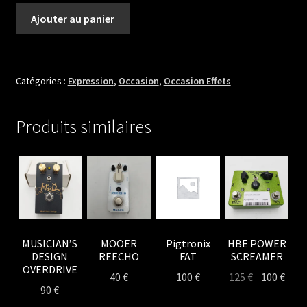
quantité
Ajouter au panier
de
JAM
DELAY
TIME
Catégories :
Expression
,
Occasion
,
Occasion Effets
EXPRESSION
PEDAL
Produits similaires
FOR
THE
DELAY
LAMA
+
MUSICIAN’S
MOOER
Pigtronix
HBE POWER
DESIGN
REECHO
FAT
SCREAMER
OVERDRIVE
Le
Le
40
€
100
€
125
€
100
€
90
€
prix
prix