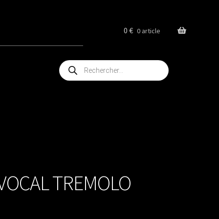
0
€
0 article
Recherche
de
produits
AVOCAL TREMOLO