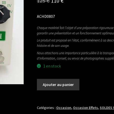
Le
Le
125
€
110
€
prix
prix
ACHD0807
initial
actuel
était :
est :
Chaque matériel fait l’objet d’une préparation rigoureuse 
garantir une présentation et un fonctionnement optimau
125 €.
110 €.
Le produit est proposé en l’état, conformément à sa descr
histoire et de son usage.
Nous attachons une importance particulière à la transpa
d’information, conseil, ou envoi de photographies suppl
1 en stock
quantité
Ajouter au panier
de
RED
WITCH
PENTAVOCAL
Catégories :
Occasion
,
Occasion Effets
,
SOLDES 
TREMOLO