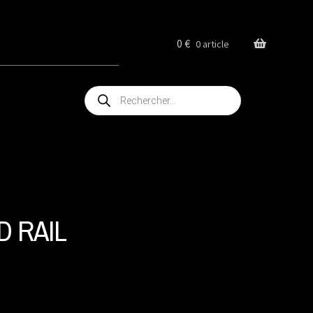
0
€
0 article
Recherche
de
produits
D RAIL