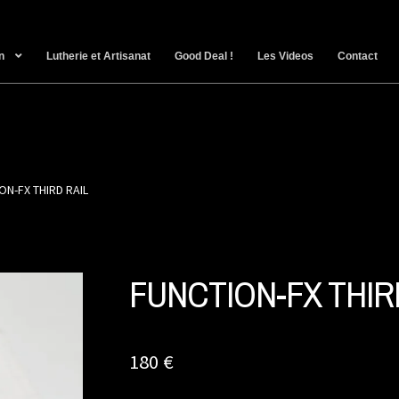
n
Lutherie et Artisanat
Good Deal !
Les Videos
Contact
ON-FX THIRD RAIL
FUNCTION-FX THIR
180
€