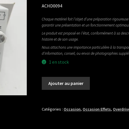
ACHD0094
Chaque matériel fait l’objet d’une préparation rigoureuse 
garantir une présentation et un fonctionnement optimau
Le produit est proposé en l’état, conformément à sa descr
histoire et de son usage.
Nous attachons une importance particulière à la transpa
d’information, conseil, ou envoi de photographies suppl
1 en stock
quantité
Ajouter au panier
de
FUNCTION-
FX
THIRD
Catégories :
Occasion
,
Occasion Effets
,
Overdriv
RAIL