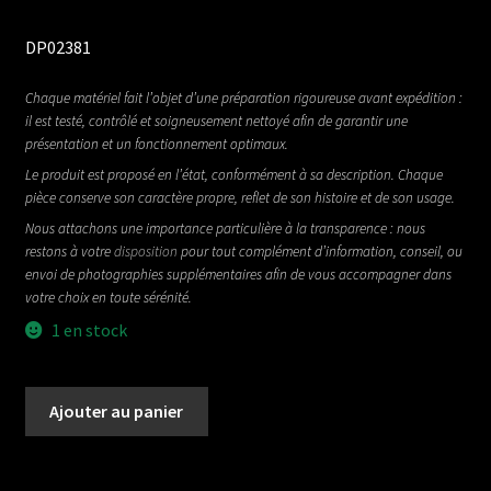
DP02381
Chaque matériel fait l’objet d’une préparation rigoureuse avant expédition :
il est testé, contrôlé et soigneusement nettoyé afin de garantir une
présentation et un fonctionnement optimaux.
Le produit est proposé en l’état, conformément à sa description. Chaque
pièce conserve son caractère propre, reflet de son histoire et de son usage.
Nous attachons une importance particulière à la transparence : nous
restons à votre
disposition
pour tout complément d’information, conseil, ou
envoi de photographies supplémentaires afin de vous accompagner dans
votre choix en toute sérénité.
1 en stock
quantité
Ajouter au panier
de
Wasabi
Distortion