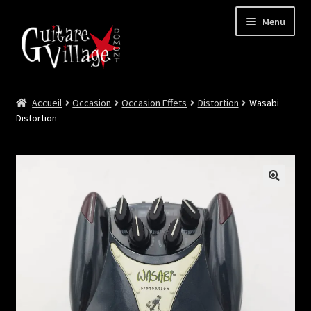
Menu
Accueil
Occasion
Occasion Effets
Distortion
Wasabi
Ouvrir
Neuf
Distortion
le
menu
Ouvrir
Occasion
enfant
le
menu
Lutherie et Artisanat
enfant
Good Deal !
Les Videos
Contact