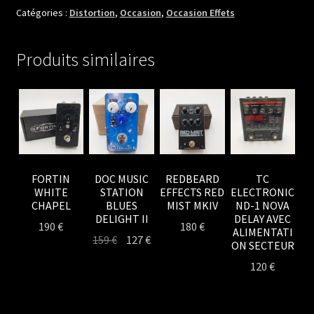
Catégories :
Distortion
,
Occasion
,
Occasion Effets
Produits similaires
FORTIN
DOC MUSIC
REDBEARD
TC
WHITE
STATION
EFFECTS RED
ELECTRONIC
CHAPEL
BLUES
MIST MKIV
ND-1 NOVA
DELIGHT II
DELAY AVEC
190
€
180
€
ALIMENTATI
Le
Le
159
€
127
€
ON SECTEUR
prix
prix
120
€
initial
actuel
était :
est :
159 €.
127 €.