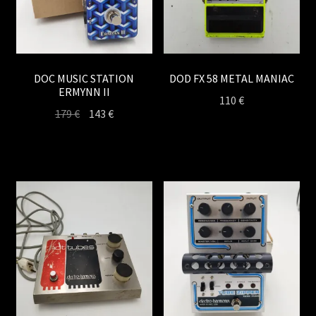
DOC MUSIC STATION
DOD FX 58 METAL MANIAC
ERMYNN II
110
€
Le
Le
179
€
143
€
prix
prix
initial
actuel
était :
est :
179 €.
143 €.