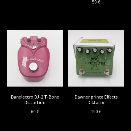
50
€
Danelectro DJ-2 T-Bone
Dawner prince Effects
Distortion
Diktator
60
€
190
€