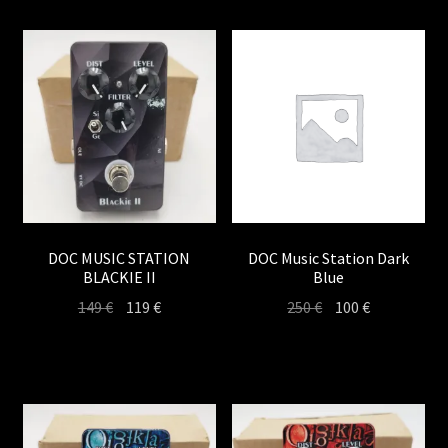
DOC MUSIC STATION
DOC Music Station Dark
BLACKIE II
Blue
Le
Le
Le
Le
149
€
119
€
250
€
100
€
prix
prix
prix
prix
initial
actuel
initial
actuel
était :
est :
était :
est :
149 €.
119 €.
250 €.
100 €.