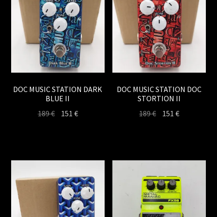
DOC MUSIC STATION DARK
DOC MUSIC STATION DOC
BLUE II
STORTION II
Le
Le
Le
Le
189
€
151
€
189
€
151
€
prix
prix
prix
prix
initial
actuel
initial
actuel
était :
est :
était :
est :
189 €.
151 €.
189 €.
151 €.