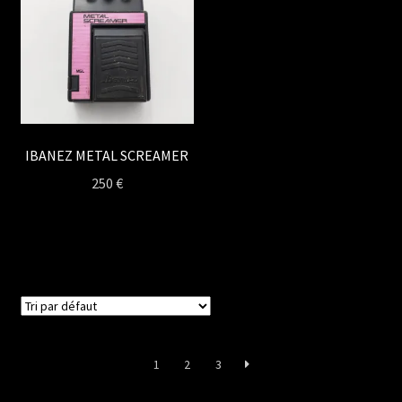
IBANEZ METAL SCREAMER
250
€
1
2
3