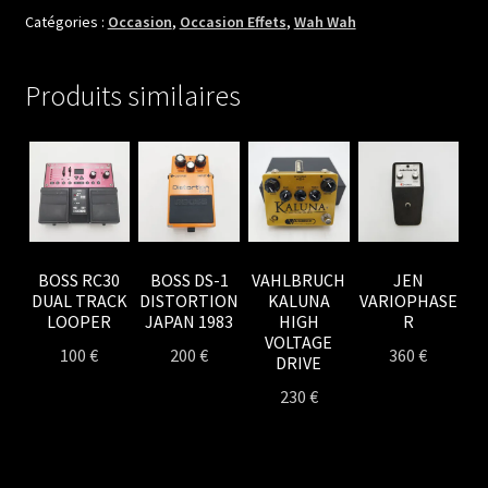
SERIES
Catégories :
Occasion
,
Occasion Effets
,
Wah Wah
WAH
WAH
Produits similaires
BOSS RC30
BOSS DS-1
VAHLBRUCH
JEN
DUAL TRACK
DISTORTION
KALUNA
VARIOPHASE
LOOPER
JAPAN 1983
HIGH
R
VOLTAGE
100
€
200
€
360
€
DRIVE
230
€