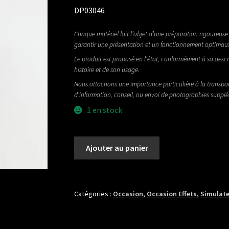
DP03046
Chaque matériel fait l’objet d’une préparation rigoureuse 
garantir une présentation et un fonctionnement optimau
Le produit est proposé en l’état, conformément à sa descr
histoire et de son usage.
Nous attachons une importance particulière à la transpa
d’information, conseil, ou envoi de photographies suppl
1 en stock
quantité
Ajouter au panier
de
BOSS
AC3
Catégories :
Occasion
,
Occasion Effets
,
Simulat