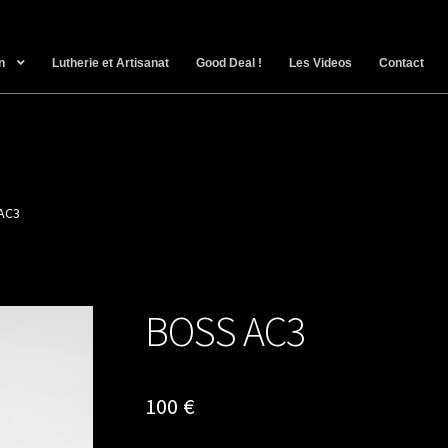
n
Lutherie et Artisanat
Good Deal !
Les Videos
Contact
AC3
BOSS AC3
100
€