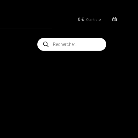
0
€
0 article
Recherche
de
produits