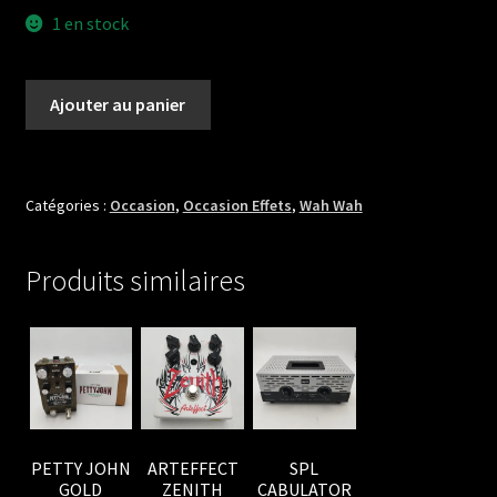
1 en stock
quantité
Ajouter au panier
de
ELECTRO
HARMONIX
TALKING
Catégories :
Occasion
,
Occasion Effets
,
Wah Wah
Produits similaires
PETTY JOHN
ARTEFFECT
SPL
GOLD
ZENITH
CABULATOR