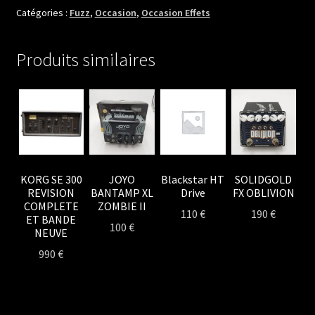
FUZZ
Catégories :
Fuzz
,
Occasion
,
Occasion Effets
BOX
Produits similaires
KORG SE 300
JOYO
Blackstar HT
SOLIDGOLD
REVISION
BANTAMP XL
Drive
FX OBLIVION
COMPLETE
ZOMBIE II
110
€
190
€
ET BANDE
100
€
NEUVE
990
€