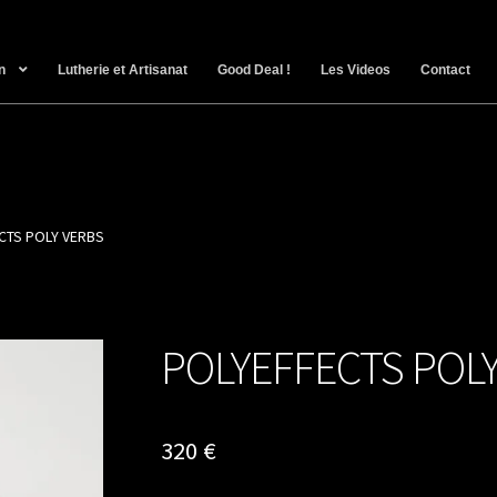
n
Lutherie et Artisanat
Good Deal !
Les Videos
Contact
CTS POLY VERBS
POLYEFFECTS POL
320
€