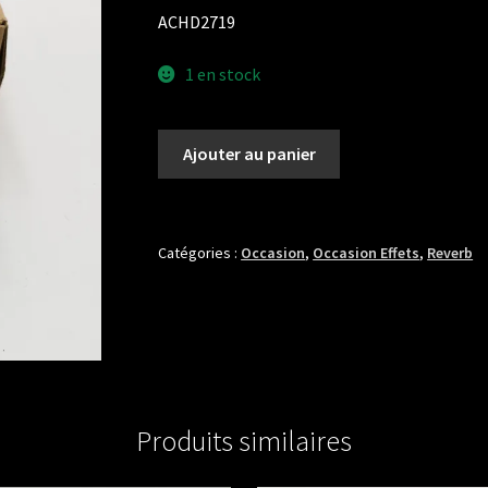
ACHD2719
1 en stock
quantité
Ajouter au panier
de
POLYEFFECTS
POLY
VERBS
Catégories :
Occasion
,
Occasion Effets
,
Reverb
Produits similaires