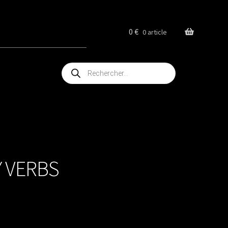
0
€
0 article
Recherche
de
produits
Y VERBS