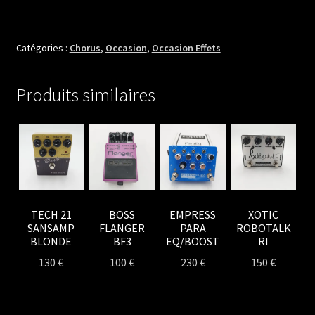
ROTOSOUND
THE
CRUSADER
Catégories :
Chorus
,
Occasion
,
Occasion Effets
CHORUS
Produits similaires
TECH 21
BOSS
EMPRESS
XOTIC
SANSAMP
FLANGER
PARA
ROBOTALK
BLONDE
BF3
EQ/BOOST
RI
130
€
100
€
230
€
150
€