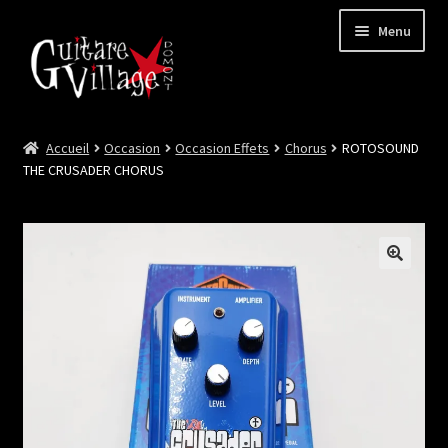
Menu
Accueil
Occasion
Occasion Effets
Chorus
ROTOSOUND
Ouvrir
Neuf
THE CRUSADER CHORUS
le
menu
Ouvrir
Occasion
enfant
le
menu
Lutherie et Artisanat
enfant
Good Deal !
Les Videos
Contact