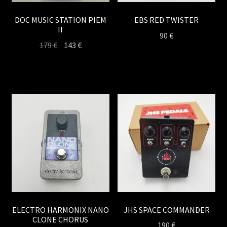
DOC MUSIC STATION PIEM
EBS RED TWISTER
II
90
€
Le
Le
179
€
143
€
prix
prix
initial
actuel
était :
est :
179 €.
143 €.
ELECTRO HARMONIX NANO
JHS SPACE COMMANDER
CLONE CHORUS
190
€