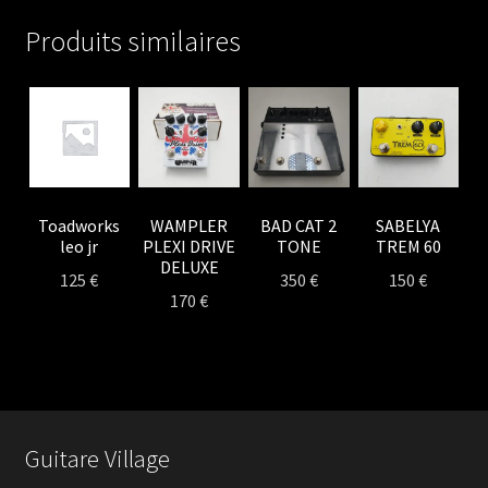
Produits similaires
Toadworks
WAMPLER
BAD CAT 2
SABELYA
leo jr
PLEXI DRIVE
TONE
TREM 60
DELUXE
125
€
350
€
150
€
170
€
Guitare Village