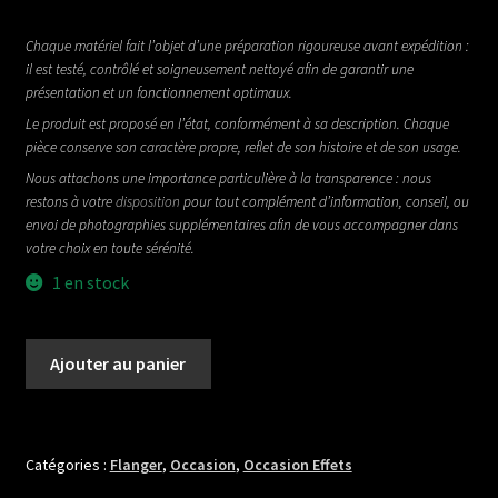
Chaque matériel fait l’objet d’une préparation rigoureuse avant expédition :
il est testé, contrôlé et soigneusement nettoyé afin de garantir une
présentation et un fonctionnement optimaux.
Le produit est proposé en l’état, conformément à sa description. Chaque
pièce conserve son caractère propre, reflet de son histoire et de son usage.
Nous attachons une importance particulière à la transparence : nous
restons à votre
disposition
pour tout complément d’information, conseil, ou
envoi de photographies supplémentaires afin de vous accompagner dans
votre choix en toute sérénité.
1 en stock
quantité
Ajouter au panier
de
SOLIDGOLD
FX
OBLIVION
Catégories :
Flanger
,
Occasion
,
Occasion Effets