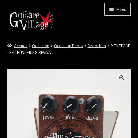
Menu
Accueil
Occasion
Occasion Effets
Distortion
MENATONE
Ouvrir
Neuf
THE THUNDERING REVIVAL
le
menu
Ouvrir
Occasion
enfant
le
menu
Lutherie et Artisanat
enfant
Good Deal !
Les Videos
Contact