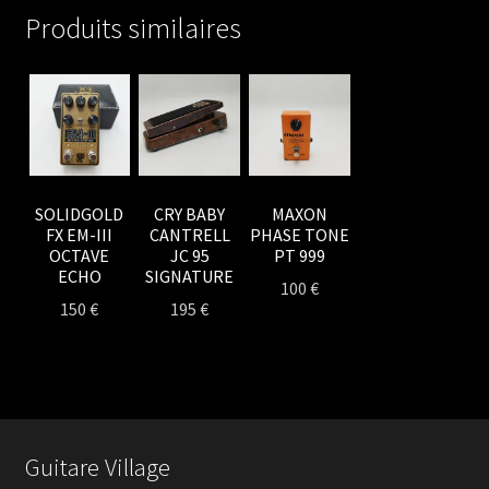
Produits similaires
SOLIDGOLD
CRY BABY
MAXON
FX EM-III
CANTRELL
PHASE TONE
OCTAVE
JC 95
PT 999
ECHO
SIGNATURE
100
€
150
€
195
€
Guitare Village