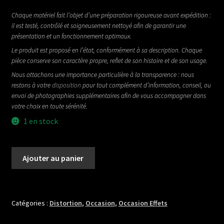
Chaque matériel fait l’objet d’une préparation rigoureuse avant expédition :
il est testé, contrôlé et soigneusement nettoyé afin de garantir une
présentation et un fonctionnement optimaux.
Le produit est proposé en l’état, conformément à sa description. Chaque
pièce conserve son caractère propre, reflet de son histoire et de son usage.
Nous attachons une importance particulière à la transparence : nous
restons à votre
disposition
pour tout complément d’information, conseil, ou
envoi de photographies supplémentaires afin de vous accompagner dans
votre choix en toute sérénité.
1 en stock
quantité
Ajouter au panier
de
MENATONE
THE
THUNDERING
Catégories :
Distortion
,
Occasion
,
Occasion Effets
REVIVAL