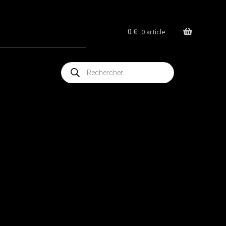
0
€
0 article
Recherche
de
produits