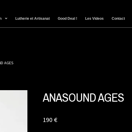
n
Lutherie et Artisanat
Good Deal !
Les Videos
Contact
D AGES
ANASOUND AGES
190
€