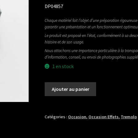
DP04857
Chaque matériel fait l’objet d’une préparation rigoureuse 
garantir une présentation et un fonctionnement optimau
Le produit est proposé en l’état, conformément à sa descr
histoire et de son usage.
Nous attachons une importance particulière à la transpa
d’information, conseil, ou envoi de photographies suppl
1 en stock
quantité
Ajouter au panier
de
ANASOUND
AGES
Catégories :
Occasion
,
Occasion Effets
,
Tremolo