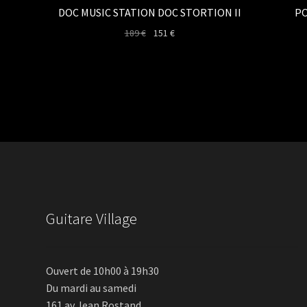
DOC MUSIC STATION DOC STORTION II
PO
Le
Le
189
€
151
€
prix
prix
initial
actuel
était :
est :
189 €.
151 €.
Guitare Village
Ouvert de 10h00 à 19h30
Du mardi au samedi
161 av Jean Rostand