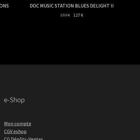
MONS
DOC MUSIC STATION BLUES DELIGHT II
Le
Le
159
€
127
€
prix
prix
initial
actuel
était :
est :
159 €.
127 €.
e-Shop
Mon compte
CGV eshop
CG Dépôts-Ventes