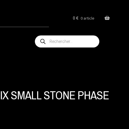
0
€
0 article
Recherche
de
produits
X SMALL STONE PHASE