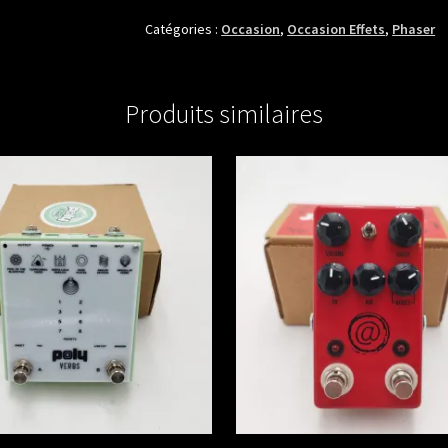
HARMONIX
SMALL
Catégories :
Occasion
,
Occasion Effets
,
Phaser
STONE
PHASE
1979
Produits similaires