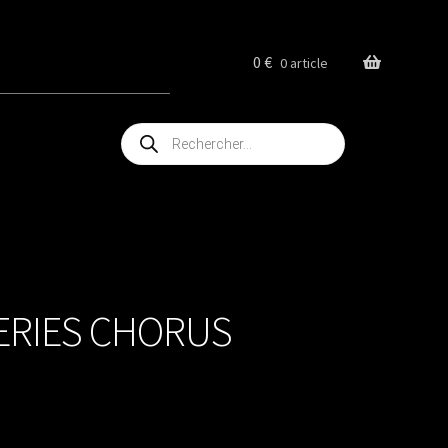
0
€
0 article
Recherche
de
produits
SERIES CHORUS