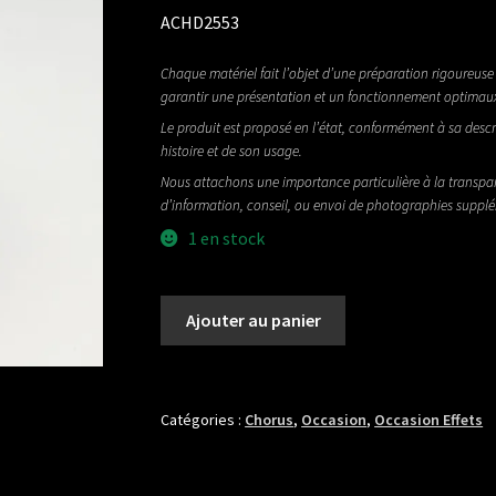
ACHD2553
Chaque matériel fait l’objet d’une préparation rigoureuse 
garantir une présentation et un fonctionnement optimau
Le produit est proposé en l’état, conformément à sa descr
histoire et de son usage.
Nous attachons une importance particulière à la transpa
d’information, conseil, ou envoi de photographies suppl
1 en stock
quantité
Ajouter au panier
de
LR
BAGGS
ALIGN
Catégories :
Chorus
,
Occasion
,
Occasion Effets
SERIES
CHORUS