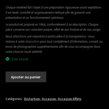
Chaque matériel fait l’objet d’une préparation rigoureuse avant expédition :
il est testé, contrôlé et soigneusement nettoyé afin de garantir une
présentation et un fonctionnement optimaux.
Le produit est proposé en l’état, conformément à sa description. Chaque
pièce conserve son caractère propre, reflet de son histoire et de son usage.
Nous attachons une importance particulière à la transparence : nous
restons à votre
disposition
pour tout complément d’information, conseil, ou
envoi de photographies supplémentaires afin de vous accompagner dans
votre choix en toute sérénité.
1 en stock
quantité
Ajouter au panier
de
BOSS
JB
2
Catégories :
Distortion
,
Occasion
,
Occasion Effets
ANGRY